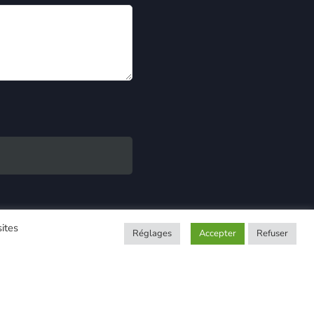
sites
Réglages
Accepter
Refuser
 confidentialité
–
Maintenance site internet